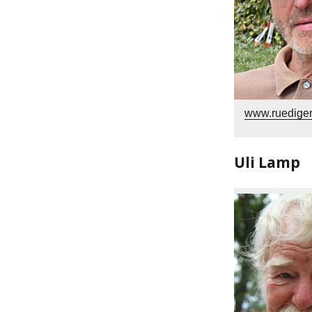
www.ruediger
Uli Lamp