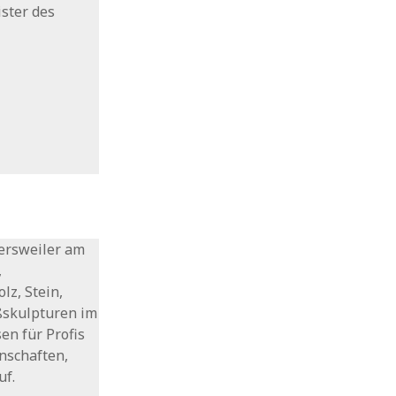
ster des
tersweiler am
,
lz, Stein,
ßskulpturen im
en für Profis
nschaften,
uf.