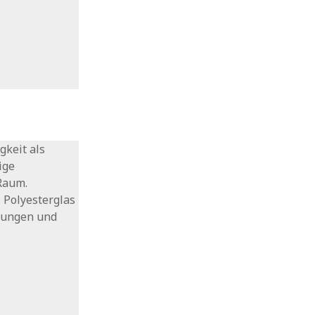
gkeit als
ige
Raum.
, Polyesterglas
llungen und