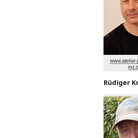
www.atelier
inz.
Rüdiger K