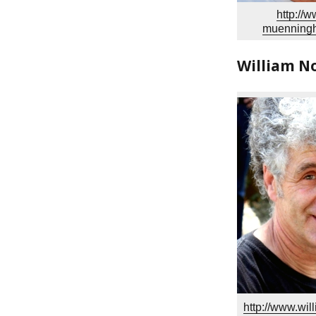
http://w
muenningh
William N
http://www.will