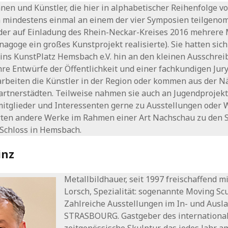
nnen und Künstler, die hier in alphabetischer Reihenfolge vo
 mindestens einmal an einem der vier Symposien teilgenom
der auf Einladung des Rhein-Neckar-Kreises 2016 mehrere 
agoge ein großes Kunstprojekt realisierte). Sie hatten sic
ins KunstPlatz Hemsbach e.V. hin an den kleinen Ausschre
ihre Entwürfe der Öffentlichkeit und einer fachkundigen Jury
rbeiten die Künstler in der Region oder kommen aus der N
tnerstädten. Teilweise nahmen sie auch an Jugendprojekten
mitglieder und Interessenten gerne zu Ausstellungen oder
rten andere Werke im Rahmen einer Art Nachschau zu den 
 Schloss in Hemsbach.
inz
Metallbildhauer, seit 1997 freischaffend mi
Lorsch, Spezialität: sogenannte Moving Scu
Zahlreiche Ausstellungen im In- und Auslan
STRASBOURG. Gastgeber des international