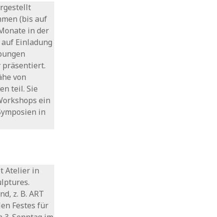
rgestellt
men (bis auf
Monate in der
h auf Einladung
ibungen
 präsentiert.
ähe von
 teil. Sie
 Workshops ein
Symposien in
t Atelier in
lptures.
d, z. B. ART
en Festes für