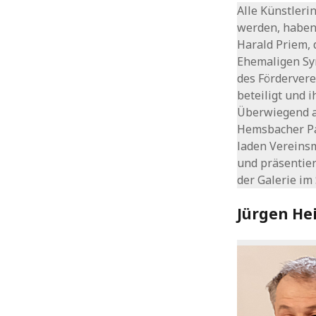
Beitrittserklärung
Alle Künstleri
werden, haben
Harald Priem, 
Ehemaligen Syn
des Fördervere
beteiligt und 
Überwiegend a
Hemsbacher Par
laden Vereins
und präsentie
der Galerie im
Jürgen He