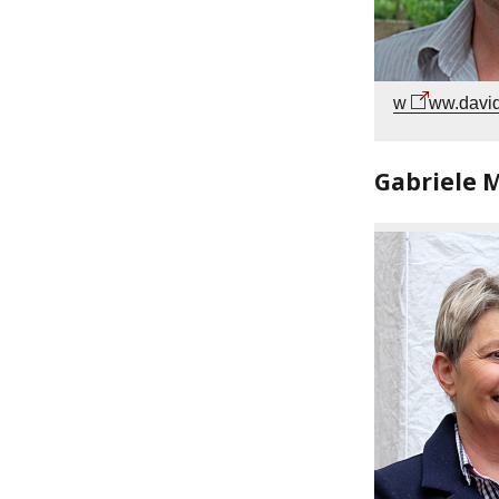
w
ww.davi
Gabriele 