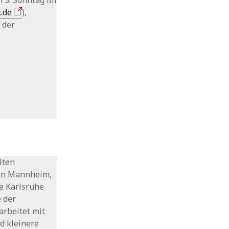
m 3. Sonntag im
.de
),
 der
lten
 in Mannheim,
e Karlsruhe
 der
arbeitet mit
d kleinere