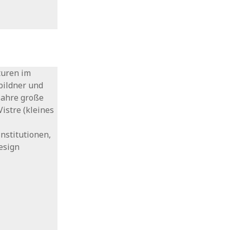
turen im
bildner und
 Jahre große
Vistre (kleines
nstitutionen,
esign