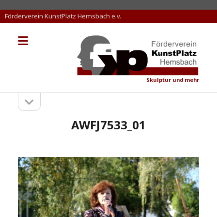
Förderverein KunstPlatz Hemsbach e.v.
Menü
KunstPlatz
öffnen
Hemsbach
Skulptur und mehr
Seitenleiste
Sidebar
öffnen
AWFJ7533_01