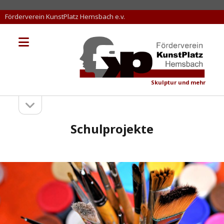
Förderverein KunstPlatz Hemsbach e.v.
Menü
KunstPlatz
öffnen
Hemsbach
Skulptur und mehr
Seitenleiste
Sidebar
öffnen
Schulprojekte