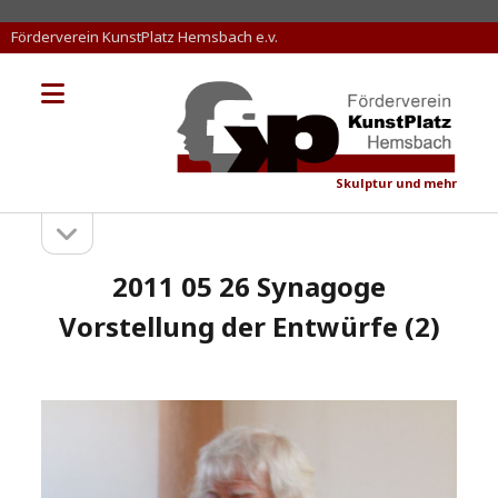
Förderverein KunstPlatz Hemsbach e.v.
Menü
KunstPlatz
öffnen
Hemsbach
Skulptur und mehr
Seitenleiste
Sidebar
öffnen
2011 05 26 Synagoge
Vorstellung der Entwürfe (2)