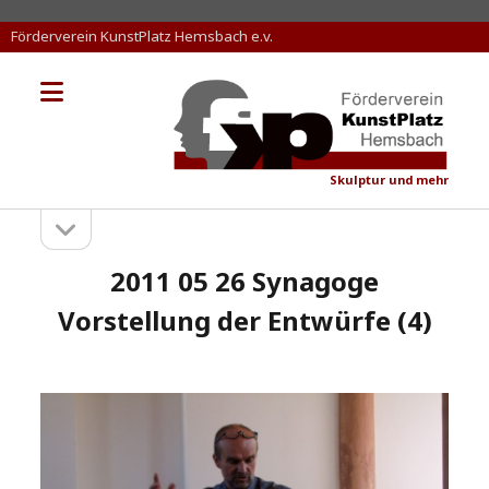
Förderverein KunstPlatz Hemsbach e.v.
Menü
KunstPlatz
öffnen
Hemsbach
Skulptur und mehr
Seitenleiste
Sidebar
öffnen
2011 05 26 Synagoge
Vorstellung der Entwürfe (4)