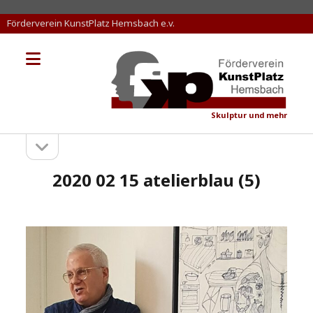
Förderverein KunstPlatz Hemsbach e.v.
Menü
KunstPlatz
öffnen
Hemsbach
Skulptur und mehr
Seitenleiste
Sidebar
öffnen
2020 02 15 atelierblau (5)