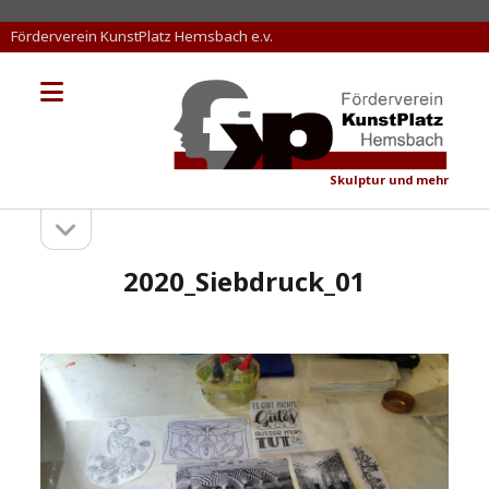
Förderverein KunstPlatz Hemsbach e.v.
Menü
KunstPlatz
öffnen
Hemsbach
Skulptur und mehr
Seitenleiste
Sidebar
öffnen
2020_Siebdruck_01