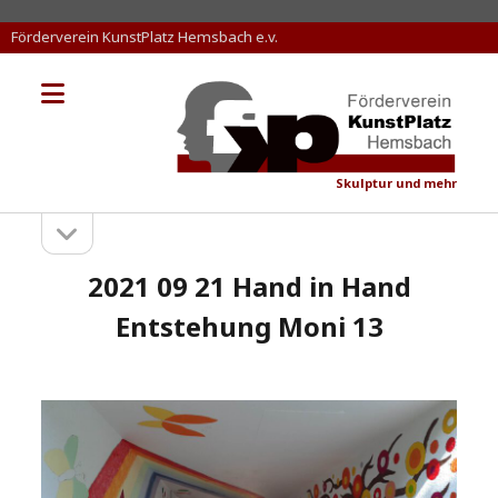
Förderverein KunstPlatz Hemsbach e.v.
Menü
KunstPlatz
öffnen
Hemsbach
Skulptur und mehr
Seitenleiste
Sidebar
öffnen
2021 09 21 Hand in Hand
Entstehung Moni 13