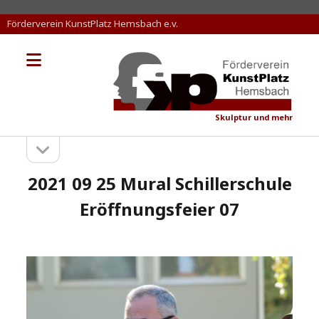
Förderverein KunstPlatz Hemsbach e.v.
Menü
KunstPlatz
öffnen
Hemsbach
Skulptur und mehr
Seitenleiste
Sidebar
öffnen
2021 09 25 Mural Schillerschule
Eröffnungsfeier 07