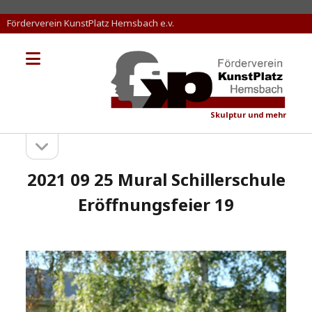
Förderverein KunstPlatz Hemsbach e.v.
Menü
KunstPlatz
öffnen
Hemsbach
Skulptur und mehr
Seitenleiste
Sidebar
öffnen
2021 09 25 Mural Schillerschule
Eröffnungsfeier 19