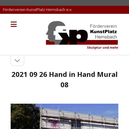
Förderverein KunstPlatz Hemsbach e.v.
Menü
KunstPlatz
öffnen
Hemsbach
Skulptur und mehr
Seitenleiste
Sidebar
öffnen
2021 09 26 Hand in Hand Mural
08