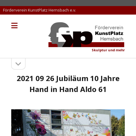
Förderverein KunstPlatz Hemsbach e.v.
Menü
KunstPlatz
öffnen
Hemsbach
Skulptur und mehr
Seitenleiste
Sidebar
öffnen
2021 09 26 Jubiläum 10 Jahre
Hand in Hand Aldo 61