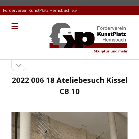
Förderverein KunstPlatz Hemsbach e.v.
Menü
KunstPlatz
öffnen
Hemsbach
Skulptur und mehr
Seitenleiste
Sidebar
öffnen
2022 006 18 Ateliebesuch Kissel
CB 10