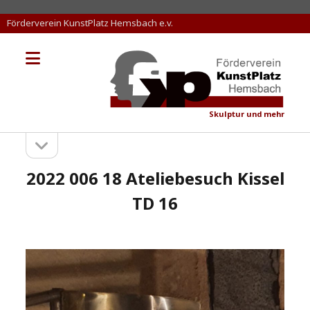
Förderverein KunstPlatz Hemsbach e.v.
Menü
KunstPlatz
öffnen
Hemsbach
Skulptur und mehr
Seitenleiste
Sidebar
öffnen
2022 006 18 Ateliebesuch Kissel
TD 16