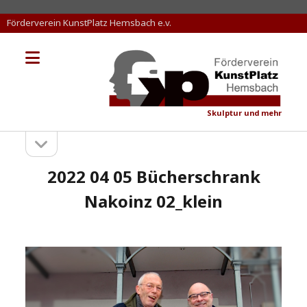
Förderverein KunstPlatz Hemsbach e.v.
Menü
KunstPlatz
öffnen
Hemsbach
Skulptur und mehr
Seitenleiste
Sidebar
öffnen
2022 04 05 Bücherschrank
Nakoinz 02_klein