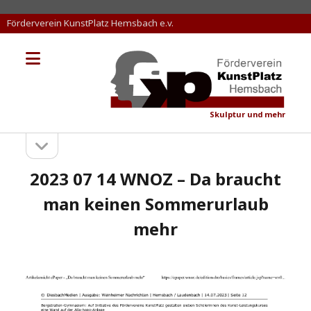
Förderverein KunstPlatz Hemsbach e.v.
Menü
KunstPlatz
öffnen
Hemsbach
Skulptur und mehr
Seitenleiste
Sidebar
öffnen
2023 07 14 WNOZ – Da braucht
man keinen Sommerurlaub
mehr