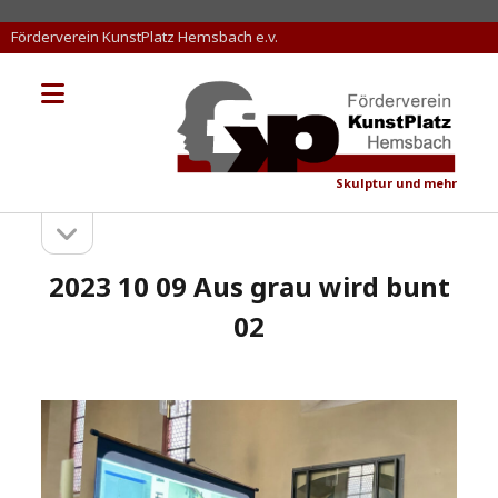
Förderverein KunstPlatz Hemsbach e.v.
Menü
KunstPlatz
öffnen
Hemsbach
Skulptur und mehr
Seitenleiste
Sidebar
öffnen
2023 10 09 Aus grau wird bunt
02