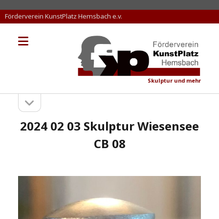
Förderverein KunstPlatz Hemsbach e.v.
Menü
KunstPlatz
öffnen
Hemsbach
Skulptur und mehr
Seitenleiste
Sidebar
öffnen
2024 02 03 Skulptur Wiesensee
CB 08