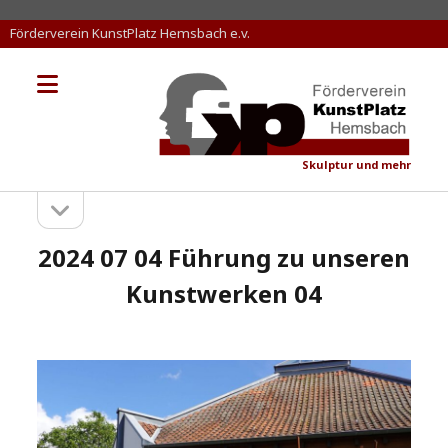
Förderverein KunstPlatz Hemsbach e.v.
Menü
KunstPlatz
öffnen
Hemsbach
Skulptur und mehr
Seitenleiste
Sidebar
öffnen
2024 07 04 Führung zu unseren
Kunstwerken 04