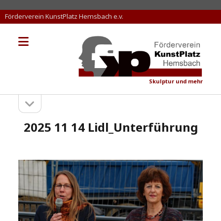
Förderverein KunstPlatz Hemsbach e.v.
Menü
KunstPlatz
öffnen
Hemsbach
Skulptur und mehr
Seitenleiste
Sidebar
öffnen
2025 11 14 Lidl_Unterführung