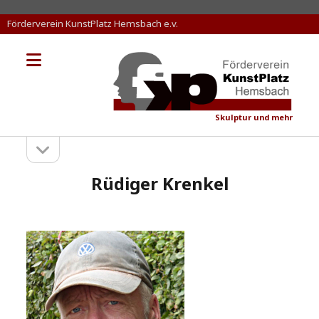
Förderverein KunstPlatz Hemsbach e.v.
Menü
KunstPlatz
öffnen
Hemsbach
Skulptur und mehr
Seitenleiste
Sidebar
öffnen
Rüdiger Krenkel