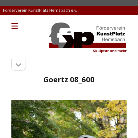
Förderverein KunstPlatz Hemsbach e.v.
Menü
KunstPlatz
öffnen
Hemsbach
Skulptur und mehr
Seitenleiste
Sidebar
öffnen
Goertz 08_600