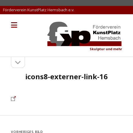
Förderverein KunstPlatz Hemsbach e.v.
Menü
KunstPlatz
öffnen
Hemsbach
Skulptur und mehr
Seitenleiste
Sidebar
öffnen
icons8-externer-link-16
VORHERIGES BILD