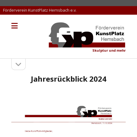
Förderverein KunstPlatz Hemsbach e.v.
Menü
KunstPlatz
öffnen
Hemsbach
Skulptur und mehr
Seitenleiste
Sidebar
öffnen
Jahresrückblick 2024