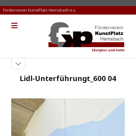
Förderverein KunstPlatz Hemsbach e.v.
Menü
KunstPlatz
öffnen
Hemsbach
Skulptur und mehr
Seitenleiste
Sidebar
öffnen
Lidl-Unterführungt_600 04