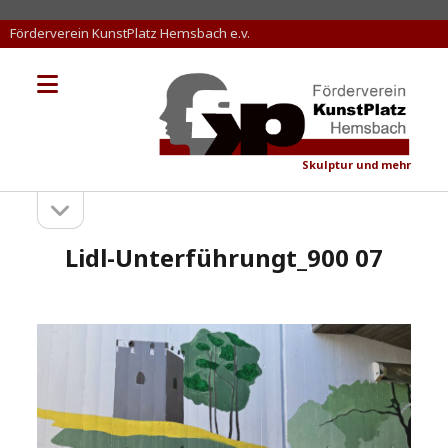
Förderverein KunstPlatz Hemsbach e.v.
Menü
KunstPlatz
öffnen
Hemsbach
Skulptur und mehr
Seitenleiste
Sidebar
öffnen
Lidl-Unterführungt_900 07