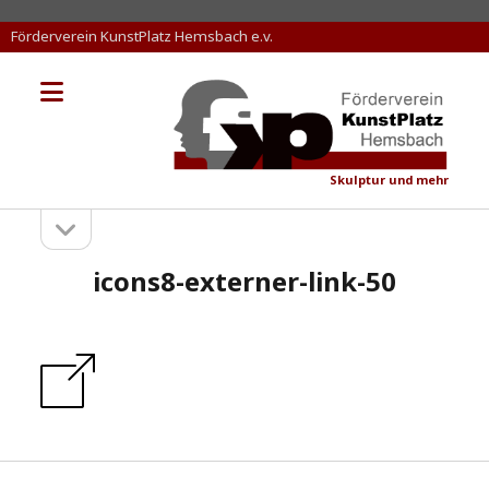
Förderverein KunstPlatz Hemsbach e.v.
Menü
KunstPlatz
öffnen
Hemsbach
Skulptur und mehr
Seitenleiste
Sidebar
öffnen
icons8-externer-link-50