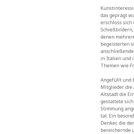
Kunstinteressi
das geprägt wa
erschloss sich
Schießbildern
denen mehrere 
begeisterten s
anschließende 
in Italien und
Themen wie Fr
Angefüllt und 
Mitglieder die
Altstadt die E
gestaltete sic
Stimmung ange
tat. Ein beson
Denker, die de
bereichernde 