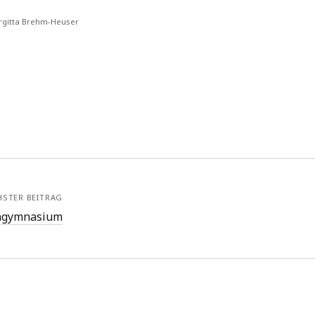
rgitta Brehm-Heuser
HSTER BEITRAG
engymnasium