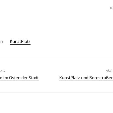
Bi
 in
KunstPlatz
RAG
NÄC
e im Osten der Stadt
KunstPlatz und Bergstraß