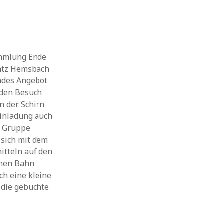
ammlung Ende
latz Hemsbach
endes Angebot
 den Besuch
in der Schirn
Einladung auch
e Gruppe
 sich mit dem
itteln auf den
chen Bahn
ch eine kleine
die gebuchte