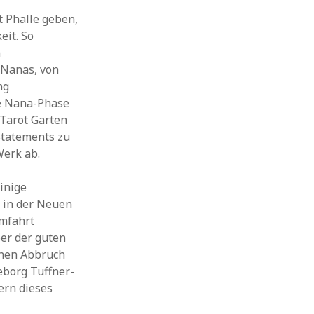
t Phalle geben,
eit. So
n
 Nanas, von
ng
ie Nana-Phase
 Tarot Garten
 Statements zu
erk ab.
inige
e in der Neuen
imfahrt
ber der guten
inen Abbruch
eborg Tuffner-
ern dieses