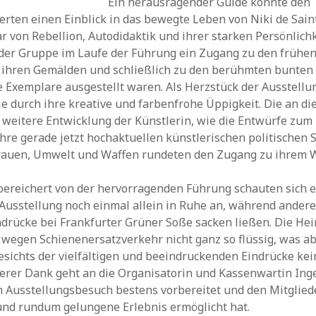
Ein herausragender Guide konnte den
erten einen Einblick in das bewegte Leben von Niki de Sain
r von Rebellion, Autodidaktik und ihrer starken Persönlichk
 der Gruppe im Laufe der Führung ein Zugang zu den frühe
, ihren Gemälden und schließlich zu den berühmten bunten
Exemplare ausgestellt waren. Als Herzstück der Ausstellu
ie durch ihre kreative und farbenfrohe Üppigkeit. Die an d
weitere Entwicklung der Künstlerin, wie die Entwürfe zum
 ihre gerade jetzt hochaktuellen künstlerischen politischen
auen, Umwelt und Waffen rundeten den Zugang zu ihrem W
bereichert von der hervorragenden Führung schauten sich e
 Ausstellung noch einmal allein in Ruhe an, während ander
indrücke bei Frankfurter Grüner Soße sacken ließen. Die He
h wegen Schienenersatzverkehr nicht ganz so flüssig, was a
sichts der vielfältigen und beeindruckenden Eindrücke ke
derer Dank geht an die Organisatorin und Kassenwartin Ing
n Ausstellungsbesuch bestens vorbereitet und den Mitglied
und rundum gelungene Erlebnis ermöglicht hat.