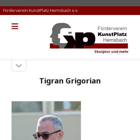
Förderverein KunstPlatz Hemsbach e.v.
Menü
KunstPlatz
öffnen
Hemsbach
Skulptur und mehr
Seitenleiste
Sidebar
öffnen
Tigran Grigorian