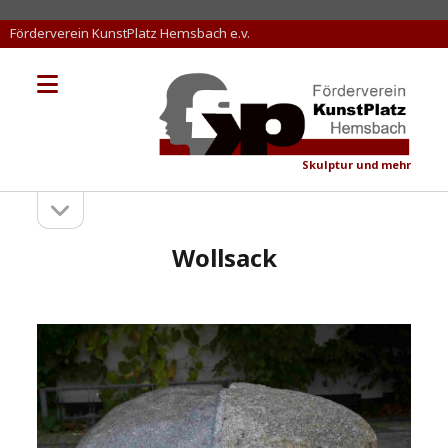
Förderverein KunstPlatz Hemsbach e.v.
Menü
KunstPlatz
öffnen
Hemsbach
Skulptur und mehr
Seitenleiste
Sidebar
öffnen
Wollsack