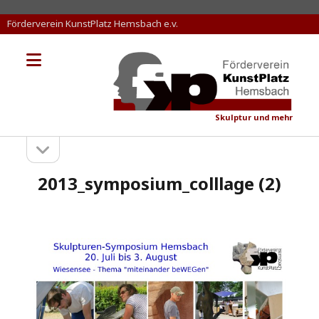
Förderverein KunstPlatz Hemsbach e.v.
Menü
KunstPlatz
öffnen
Hemsbach
Skulptur und mehr
Seitenleiste
Sidebar
öffnen
2013_symposium_colllage (2)