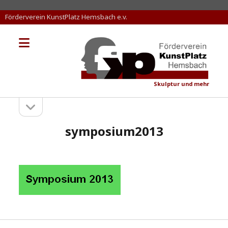
Förderverein KunstPlatz Hemsbach e.v.
Menü
KunstPlatz
öffnen
Hemsbach
Skulptur und mehr
Seitenleiste
Sidebar
öffnen
symposium2013