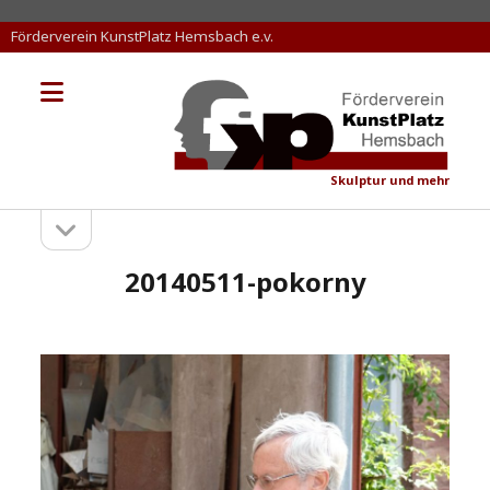
Förderverein KunstPlatz Hemsbach e.v.
Menü
KunstPlatz
öffnen
Hemsbach
Skulptur und mehr
Seitenleiste
Sidebar
öffnen
20140511-pokorny