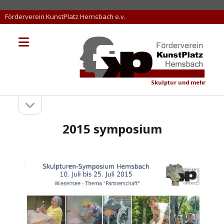
Förderverein KunstPlatz Hemsbach e.v.
Menü
KunstPlatz
öffnen
Hemsbach
Skulptur und mehr
Seitenleiste
Sidebar
öffnen
2015 symposium