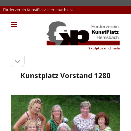
Förderverein KunstPlatz Hemsbach e.v.
Menü
KunstPlatz
öffnen
Hemsbach
Skulptur und mehr
Seitenleiste
Sidebar
öffnen
Kunstplatz Vorstand 1280