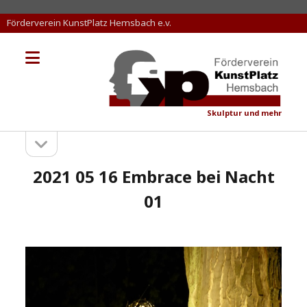
Förderverein KunstPlatz Hemsbach e.v.
Menü
KunstPlatz
öffnen
Hemsbach
Skulptur und mehr
Seitenleiste
Sidebar
öffnen
2021 05 16 Embrace bei Nacht
01