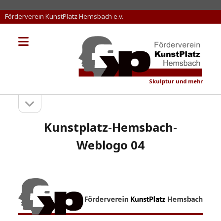
Förderverein KunstPlatz Hemsbach e.v.
Menü
KunstPlatz
öffnen
Hemsbach
Skulptur und mehr
Seitenleiste
Sidebar
öffnen
Kunstplatz-Hemsbach-
Weblogo 04