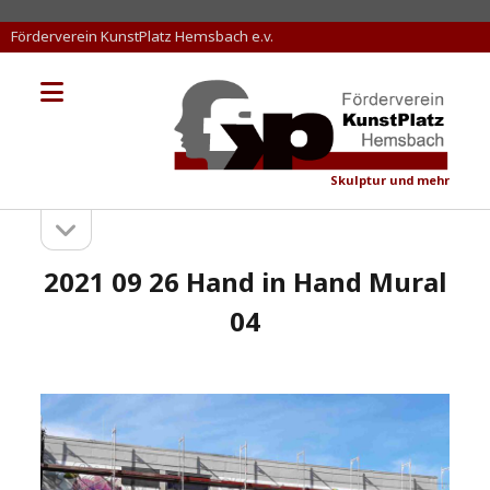
Förderverein KunstPlatz Hemsbach e.v.
Menü
KunstPlatz
öffnen
Hemsbach
Skulptur und mehr
Seitenleiste
Sidebar
öffnen
2021 09 26 Hand in Hand Mural
04