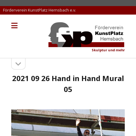
Förderverein KunstPlatz Hemsbach e.v.
Menü
KunstPlatz
öffnen
Hemsbach
Skulptur und mehr
Seitenleiste
Sidebar
öffnen
2021 09 26 Hand in Hand Mural
05