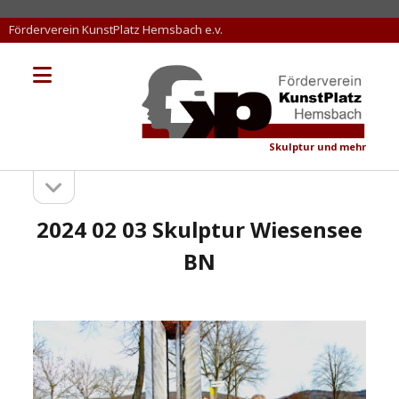
Förderverein KunstPlatz Hemsbach e.v.
Menü
KunstPlatz
öffnen
Hemsbach
Skulptur und mehr
Seitenleiste
Sidebar
öffnen
2024 02 03 Skulptur Wiesensee
BN