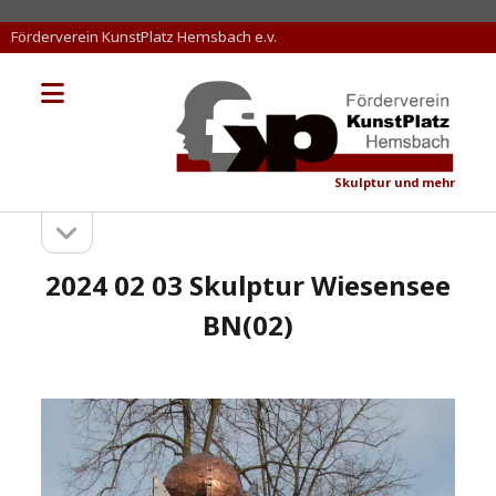
Förderverein KunstPlatz Hemsbach e.v.
Menü
KunstPlatz
öffnen
Hemsbach
Skulptur und mehr
Seitenleiste
Sidebar
öffnen
2024 02 03 Skulptur Wiesensee
BN(02)