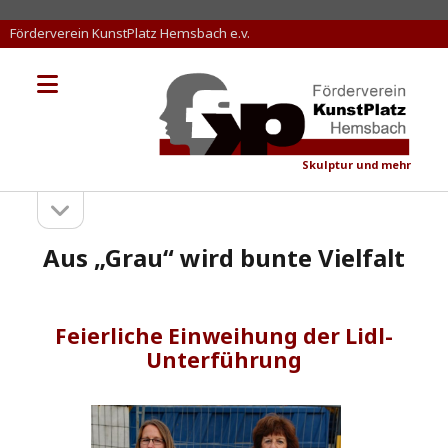
Förderverein KunstPlatz Hemsbach e.v.
Menü
KunstPlatz
öffnen
Hemsbach
Skulptur und mehr
Seitenleiste
Sidebar
öffnen
Aus „Grau“ wird bunte Vielfalt
Feierliche Einweihung der Lidl-
Unterführung