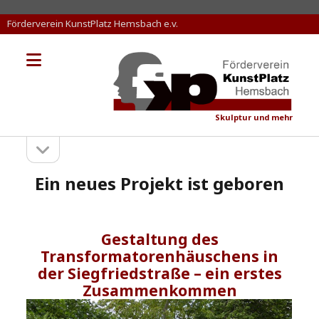
Förderverein KunstPlatz Hemsbach e.v.
Menü
KunstPlatz
öffnen
Hemsbach
Skulptur und mehr
Seitenleiste
Sidebar
öffnen
Ein neues Projekt ist geboren
Gestaltung des
Transformatorenhäuschens
in
der Siegfriedstraße – ein erstes
Zusammenkommen